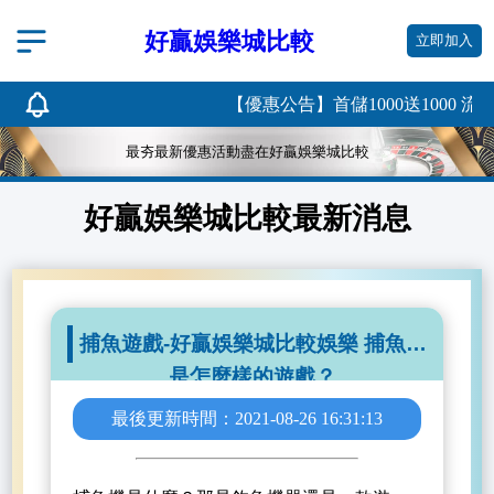
好贏娛樂城比較
立即加入
【優惠公告】首儲1000送1000 流水
最夯最新優惠活動盡在好贏娛樂城比較
好贏娛樂城比較最新消息
捕魚遊戲-好贏娛樂城比較娛樂 捕魚機
是怎麼樣的遊戲？
最後更新時間：2021-08-26 16:31:13