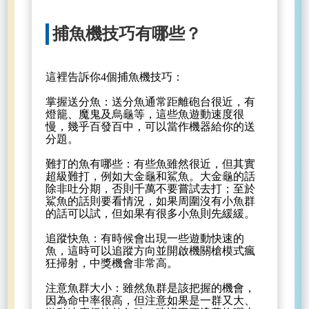
捕魚機技巧有哪些？
這裡告訴你4個捕魚機技巧：
掌握送分魚：送分魚通常距離砲台很近，有
燈籠、魔鬼及烏龜等，這些魚遊動速度很
慢，幾乎百發百中，可以當作機器給你的送
分題。
難打的魚有哪些：有些魚雖然很近，但其實
超級難打，例如大金龜和鯊魚。大金龜的話
除非吐分期，否則千萬不要嘗試去打；至於
鯊魚的話則要看情況，如果周圍沒有小魚群
的話可以試，但如果有很多小魚則先緩緩。
追蹤快魚：有時候會出現一些遊動快速的
魚，這時可以追蹤方向並開啟機關槍模式瘋
狂掃射，中獎機會非常高。
注意魚群大小：雖然魚群是該把握的機會，
因為命中率很高，但注意如果是一群又大、