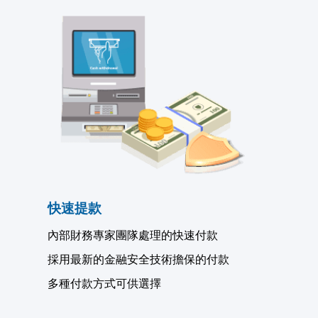
快速提款
內部財務專家團隊處理的快速付款
採用最新的金融安全技術擔保的付款
多種付款方式可供選擇