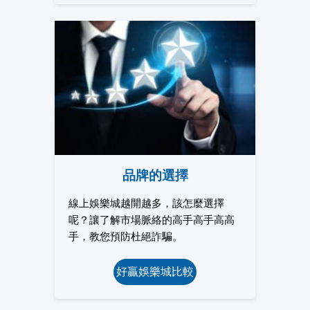
品牌的選擇
線上娛樂城越開越多，該怎麼選擇
呢？讓了解市場脈絡的高手高手高高
手，教您預防杜絕詐騙。
好贏娛樂城比較