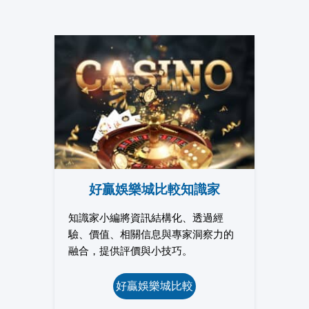
好贏娛樂城比較知識家
知識家小編將資訊結構化、透過經
驗、價值、相關信息與專家洞察力的
融合，提供評價與小技巧。
好贏娛樂城比較