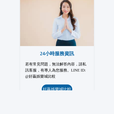
24小時服務資訊
若有常見問題，無法解答內容，請私
訊客服，有專人為您服務。LINE ID:
@好贏娛樂城比較
好贏娛樂城比較