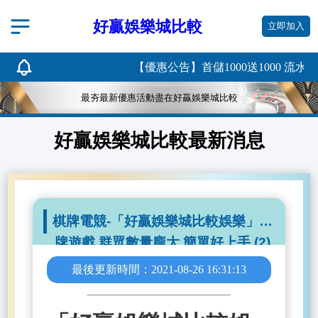
好贏娛樂城比較
立即加入
【優惠公告】首儲1000送1000 流水倍率
最夯最新優惠活動盡在好贏娛樂城比較
好贏娛樂城比較最新消息
棋牌電競-「好贏娛樂城比較娛樂」棋
牌遊戲 群眾數量龐大 簡單好上手 (2)
最後更新時間：2021-08-26 16:31:13