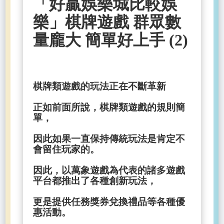
「好贏娛樂城比較娛
樂」棋牌遊戲 群眾數
量龐大 簡單好上手 (2)
棋牌類遊戲的玩法正在不斷革新
正如前面所說，棋牌類遊戲的規則簡
單，
因此如果一直保持傳統玩法是肯定不
會留住玩家的。
因此，以萬象遊戲為代表的諸多遊戲
平台都推出了各種創新玩法，
更是提供任務獎券兌換禮品等各種優
惠活動。