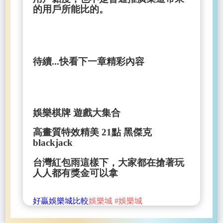
的用戶所能比的。
待續...快看下一章精彩內容
娛樂棋牌 遊戲大集合
高畫質特效精美 21點 黑傑克
blackjack
台灣紅包雨這樣下，大家都在搶著玩
人人都有獎金可以拿
好贏娛樂城比較
娛樂城
#娛樂城