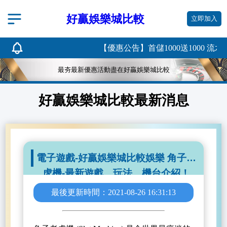
好贏娛樂城比較
立即加入
【優惠公告】首儲1000送1000 流水倍
最夯最新優惠活動盡在好贏娛樂城比較
好贏娛樂城比較最新消息
電子遊戲-好贏娛樂城比較娛樂 角子老
虎機-最新遊戲、玩法、機台介紹！
最後更新時間：2021-08-26 16:31:13