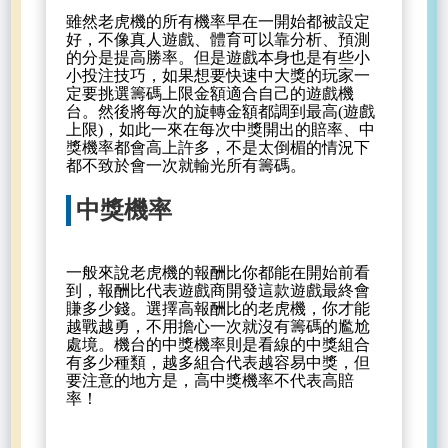
雖然老虎機的所有機率早在一開始都被設定
好，不像真人遊戲、體育可以靠分析、預測
的分是提高勝率。但是遊戲本身也是有些小
小投注技巧，如果想要快速中大獎的玩家一
定要挑選籌碼上限金額適合自己的遊戲機
台。然後將每次的旋轉金額都調到最高(遊戲
上限)，如此一來在每次中獎開出的賠率、中
獎機率都會高上許多，不是太倒楣的情況下
都不致於會一次就輸光所有籌碼。
中獎機率
一般來說老虎機的報酬比你都能在開始前看
到，報酬比代表遊戲商開發這款遊戲最終會
賺多少錢。選擇高報酬比的老虎機，你才能
越戰越勇，不用擔心一次就沒有籌碼的尷尬
處境。機台的中獎機率則是看線的中獎組合
有多少種類，越多組合代表越容易中獎，但
要注意的地方是，高中獎機率不代表高賠
率！