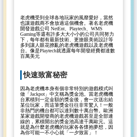
老虎機受到全球各地玩家的風靡愛好，當然
也讓遊戲商不會放過這個機會。著名老虎機
開發遊戲公司 NetEnt、Playtech、WMS
Gaming等還有許多大大小小的公司共同努力
下，每年都有最新技術、更搶眼美術設計等
多到讓人眼花撩亂的老虎機遊戲以及老虎機
台。像是Playtech就透露每年開發經費都達數
百萬美元
快速致富秘密
因為老虎機本身有個非常特別的遊戲模式叫
做「Jackpot」中文稱為獎金池。當老虎機機
台累積到一定金額的獎金後，會一次送出給
某位玩家，而這筆獎金往往非常驚人！一般
非熱門的機台都可以達到數十萬台幣。歐洲
某家遊戲開發商的老虎機遊戲甚至是全部連
線的，累積開出的獎金池高達千萬歐元。這
就是為什麼老虎機的玩家各各懷抱夢想，因
為你可能一不小心就「一夕致富」！