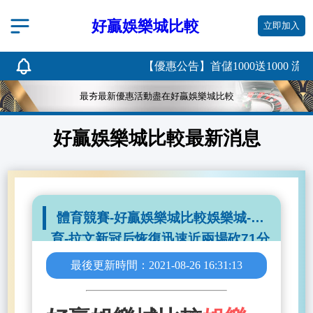
好贏娛樂城比較
立即加入
【優惠公告】首儲1000送1000 流水
最夯最新優惠活動盡在好贏娛樂城比較
好贏娛樂城比較最新消息
體育競賽-好贏娛樂城比較娛樂城-體
育-拉文新冠后恢復迅速近兩場砍71分
也難救公牛
最後更新時間：2021-08-26 16:31:13