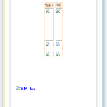
雪梨X
簡丹