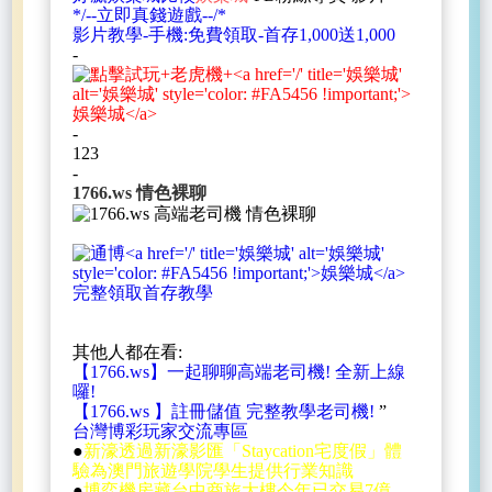
*/--立即真錢遊戲--/*
影片教學-手機:免費領取-首存1,000送1,000
-
-
123
-
1766.ws 情色裸聊
其他人都在看:
【1766.ws】一起聊聊高端老司機! 全新上線
囉!
【1766.ws 】註冊儲值 完整教學老司機!
”
台灣博彩玩家交流專區
●
新濠透過新濠影匯「Staycation宅度假」體
驗為澳門旅遊學院學生提供行業知識
●
博弈機房藏台中商旅大樓今年已交易7億