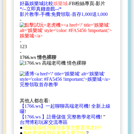
好贏娛樂城比較
娛樂城
-FB粉絲專頁-影片
*/--立即真錢遊戲--/*
影片教學-手機:免費領取-首存1,000送1,000
-
-
123
-
1766.ws 情色裸聊
其他人都在看:
【1766.ws】一起聊聊高端老司機! 全新上線
囉!
【1766.ws 】註冊儲值 完整教學老司機!
”
台灣博彩玩家交流專區
●
現金版跟信用版很多要怎麼選擇才好?
●
為什麼賭場對百家樂又愛又怕
？