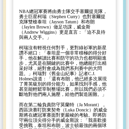
NBA總冠軍賽將由勇士隊交手塞爾提克隊，
勇士巨星柯瑞（Stephen Curry）也對塞爾提
克隊雙槍泰坦（Jayson Tatum）和布朗
（Jaylen Brown）做足功課，威金斯
（Andrew Wiggins）更是直言：「迫不及待
與兩人交手。」
柯瑞沒有輕視任何對手，更對綠衫軍的新星
讚不絕口：「泰坦是一個非常積極的得分好
手，他在解讀比賽和防守的功力也都明顯進
步，尤其是在關鍵的比賽中，他總能打出精
采好球，絕對會成為我們系列賽中的大問
題。」柯瑞對《舊金山紀事》記者C.J.
Holmes說道：「還有布朗，他已經多次展現
了菁英級別的得分能力，如果找到手感，他
甚至能輕鬆宰制整場比賽，所以我們必須不
斷地對他們兩人施壓，給他們製造困難。」
而在第二輪負責防守莫蘭特（Ja Morant），
西區決賽盯防東契奇（Luka Doncic）的威金
斯將在總冠軍賽面對更嚴峻的考驗。即將防
守兩位頂尖得分手的威金斯說：「我喜歡接
受挑戰，泰坦和布朗，波士頓最強的兩個球