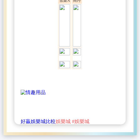
雪梨X
簡丹
好贏娛樂城比較
娛樂城
#娛樂城