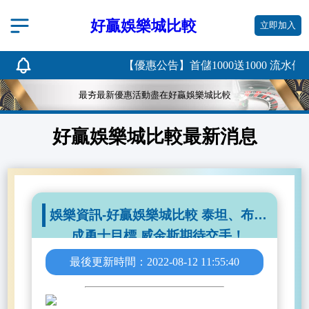
好贏娛樂城比較
立即加入
【優惠公告】首儲1000送1000 流水倍率2
最夯最新優惠活動盡在好贏娛樂城比較
好贏娛樂城比較最新消息
娛樂資訊-好贏娛樂城比較 泰坦、布朗
成勇士目標 威金斯期待交手！
最後更新時間：2022-08-12 11:55:40