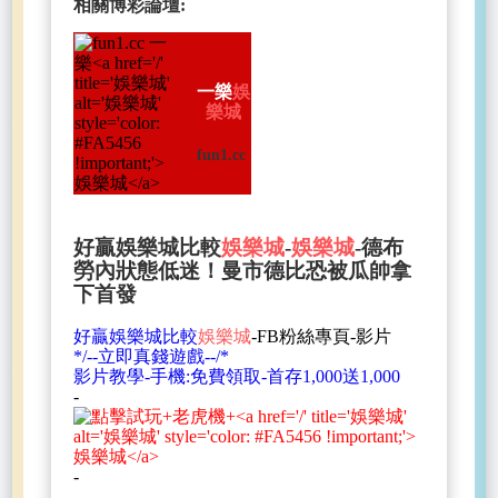
相關博彩論壇:
一樂
娛
樂城
fun1.cc
好贏娛樂城比較
娛樂城
-
娛樂城
-德布
勞內狀態低迷！曼市德比恐被瓜帥拿
下首發
好贏娛樂城比較
娛樂城
-FB粉絲專頁-影片
*/--立即真錢遊戲--/*
影片教學-手機:免費領取-首存1,000送1,000
-
-