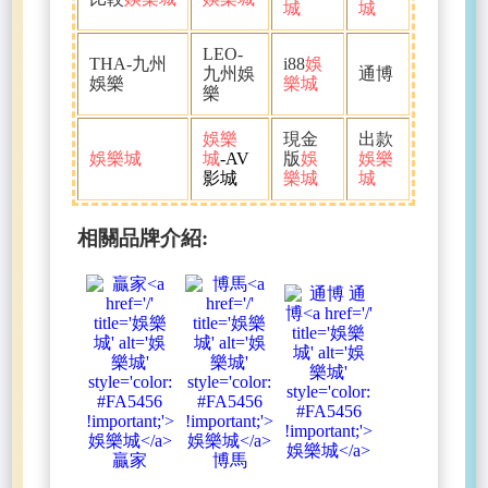
城
城
LEO-
THA-九州
i88
娛
九州娛
通博
娛樂
樂城
樂
娛樂
現金
出款
娛樂城
城
-AV
版
娛
娛樂
影城
樂城
城
相關品牌介紹: