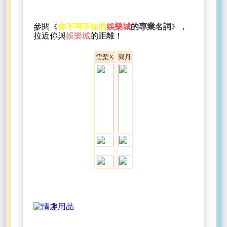
參閱《
你不可不知的
娛樂城
的專業名詞
》，
拉近你與
娛樂城
的距離！
雪梨X
簡丹