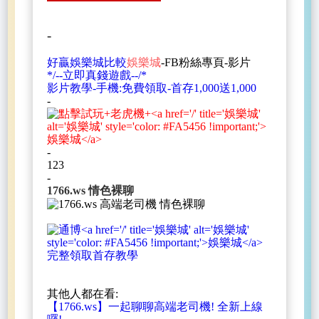
-
好贏娛樂城比較
娛樂城
-FB粉絲專頁-影片
*/--立即真錢遊戲--/*
影片教學-手機:免費領取-首存1,000送1,000
-
-
123
-
1766.ws 情色裸聊
其他人都在看:
【1766.ws】一起聊聊高端老司機! 全新上線