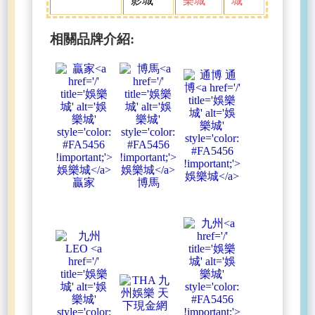
影城
樂城
城
相關品牌介紹: