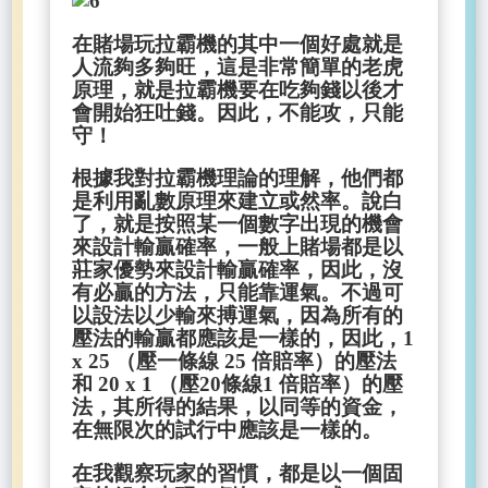
在賭場玩拉霸機的其中一個好處就是
人流夠多夠旺，這是非常簡單的老虎
原理，就是拉霸機要在吃夠錢以後才
會開始狂吐錢。因此，不能攻，只能
守！
根據我對拉霸機理論的理解，他們都
是利用亂數原理來建立或然率。說白
了，就是按照某一個數字出現的機會
來設計輸贏確率，一般上賭場都是以
莊家優勢來設計輸贏確率，因此，沒
有必贏的方法，只能靠運氣。不過可
以設法以少輸來搏運氣，因為所有的
壓法的輸贏都應該是一樣的，因此，1
x 25 （壓一條線 25 倍賠率）的壓法
和 20 x 1 （壓20條線1 倍賠率）的壓
法，其所得的結果，以同等的資金，
在無限次的試行中應該是一樣的。
在我觀察玩家的習慣，都是以一個固