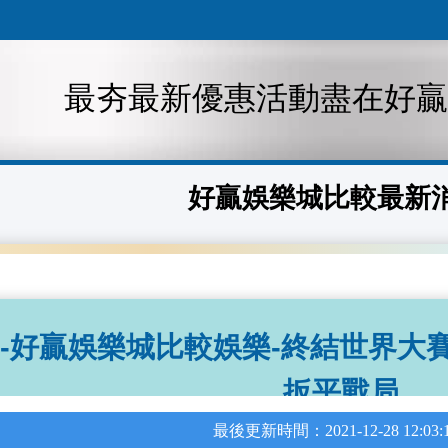
最夯最新優惠活動盡在好贏
好贏娛樂城比較最新
-好贏娛樂城比較娛樂-終結世界大
扳平戰局
最後更新時間：2021-12-28 12:03: