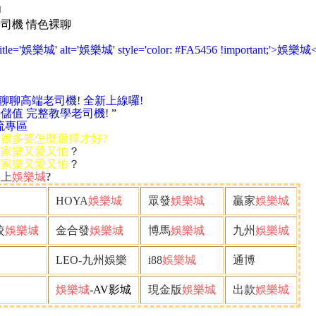
聊
一起聊聊高端老司機! 全新上線囉!
】註冊儲值 完整教學老司機!
”
流專區
很多要怎麼選擇才好?
百家樂又愛又怕
？
百家樂又愛又怕
？
線上
娛樂城
?
HOYA
娛樂城
眾發
娛樂城
贏家
娛樂城
較
娛樂城
金合發
娛樂城
博馬
娛樂城
九州
娛樂城
LEO-九州娛樂
i88
娛樂城
通博
娛樂城
-AV影城
現金版
娛樂城
出款
娛樂城