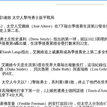
場5連敗 太空人擊垮勇士扳平戰局
，太空人艾圖維（Jose Altuve）在7下敲出季後賽生涯第22發
並列史上第二名。
士左投史邁利（Drew Smyly）投出的第一球，就以102.3英
季後賽第4轟出爐，生涯季後賽累積全壘打數來到22支。
家Sarah Langs指出，艾圖維追上威廉斯成為季後賽史上第二多
轟。
ngs補充，艾圖維今天是生涯第3度在世界大賽敲出複數長打，這項紀錄
耐德（Duke Snider）、貝比魯斯（Babe Ruth）與蓋瑞格（Lou Ge
son）的4次。
，太空人今天以7：2擊敗勇士，系列賽1勝1敗，終止了他們在世
高飛犧牲打拿下第一分，2上雖然遭勇士德阿諾德（Travis d'A
氣拿下4分大局。
里曼（Freddie Freeman）的安打追回1分，但太空人分別在6下與7