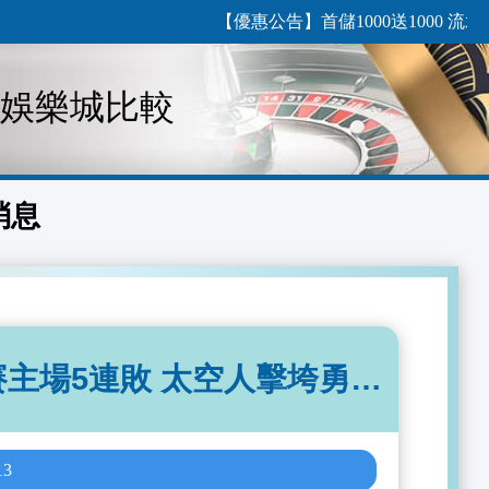
【優惠公告】首儲1000送1000 流水倍率2
娛樂城比較
消息
賽主場5連敗 太空人擊垮勇士
13