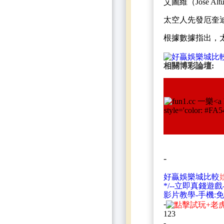
艾圖維（Jose 
太空人先發厄奎迪（
根據數據指出，
相關博彩論壇:
-
好贏娛樂城比較
*/--立即真錢遊戲--
影片教學-手機:免費
-
123
-