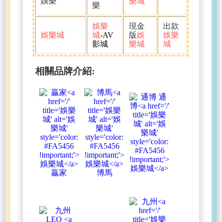
娛樂
樂城
樂
娛樂
現金
出款
娛樂城
城
-AV
版
娛
娛樂
影城
樂城
城
相關品牌介紹: