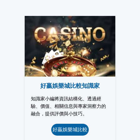
好贏娛樂城比較知識家
知識家小編將資訊結構化、透過經
驗、價值、相關信息與專家洞察力的
融合，提供評價與小技巧。
好贏娛樂城比較