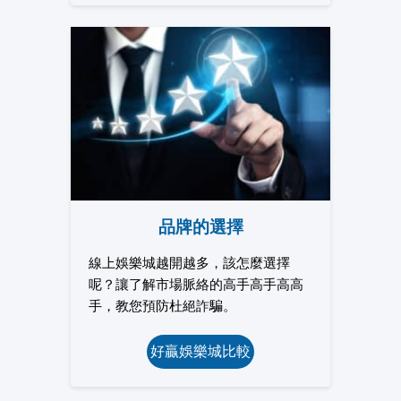
品牌的選擇
線上娛樂城越開越多，該怎麼選擇
呢？讓了解市場脈絡的高手高手高高
手，教您預防杜絕詐騙。
好贏娛樂城比較