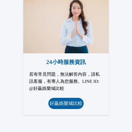
24小時服務資訊
若有常見問題，無法解答內容，請私
訊客服，有專人為您服務。LINE ID:
@好贏娛樂城比較
好贏娛樂城比較