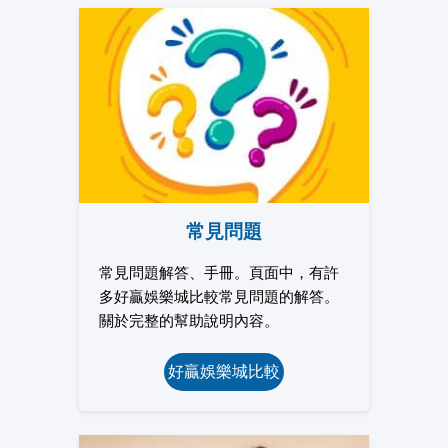
常見問題
常見問題解答、手冊。頁面中，有許
多好贏娛樂城比較常見問題的解答。
關於完整的幫助說明內容。
好贏娛樂城比較