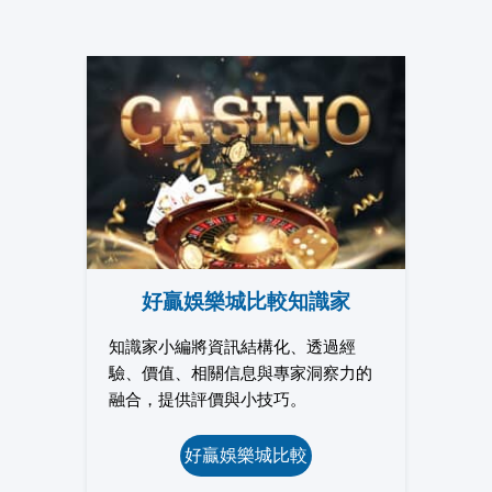
好贏娛樂城比較知識家
知識家小編將資訊結構化、透過經
驗、價值、相關信息與專家洞察力的
融合，提供評價與小技巧。
好贏娛樂城比較