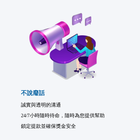
不說廢話
誠實與透明的溝通
24/7小時隨時待命，隨時為您提供幫助
鎖定提款並確保獎金安全