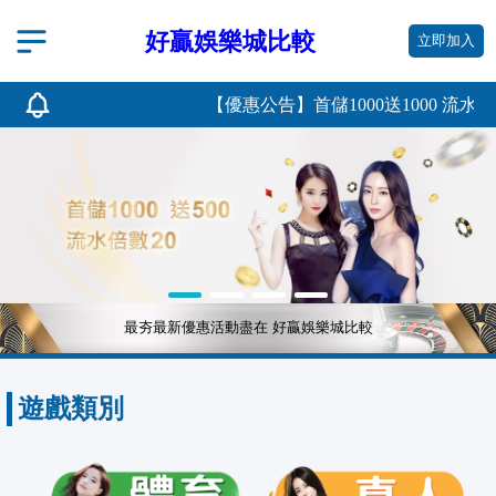
好贏娛樂城比較
立即加入
【優惠公告】首儲1000送1000 流水倍率2
最夯最新優惠活動盡在 好贏娛樂城比較
遊戲類別