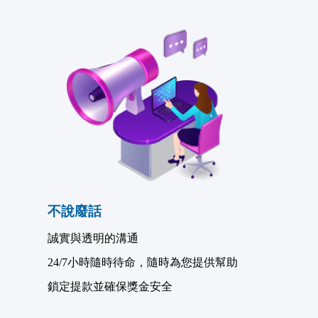
不說廢話
誠實與透明的溝通
24/7小時隨時待命，隨時為您提供幫助
鎖定提款並確保獎金安全