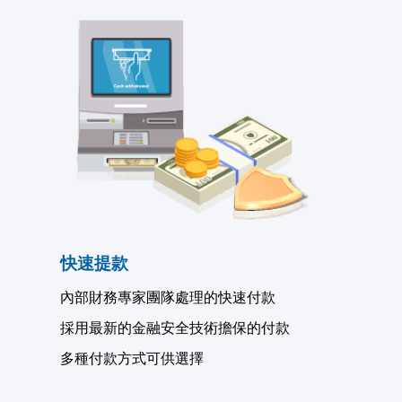
快速提款
內部財務專家團隊處理的快速付款
採用最新的金融安全技術擔保的付款
多種付款方式可供選擇