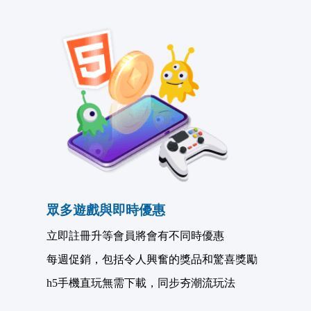
眾多遊戲與即時優惠
立即註冊升等會員將會有不同時優惠
每週促銷，包括令人興奮的獎品和驚喜獎勵
h5手機直玩無需下載，同步夯潮流玩法