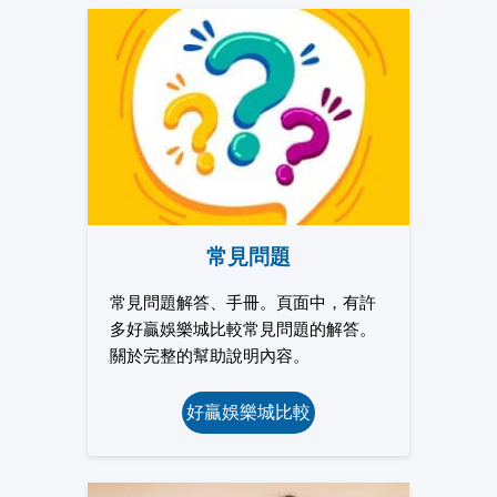
常見問題
常見問題解答、手冊。頁面中，有許
多好贏娛樂城比較常見問題的解答。
關於完整的幫助說明內容。
好贏娛樂城比較