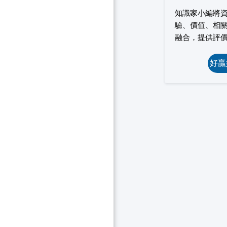
知識家小編將
驗、價值、相
融合，提供評
好贏