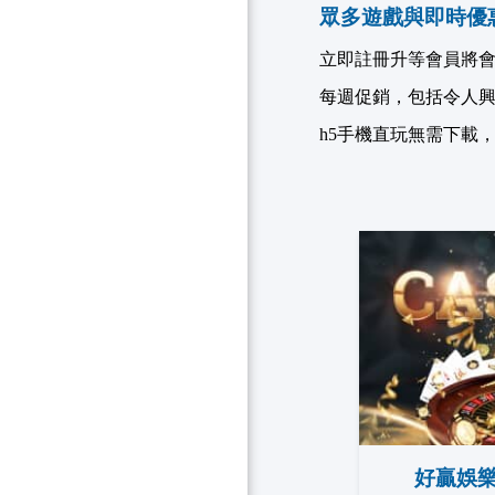
眾多遊戲與即時優
立即註冊升等會員將
每週促銷，包括令人
h5手機直玩無需下載
好贏娛