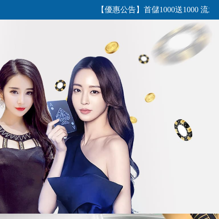
【優惠公告】首儲1000送1000 流水倍率2