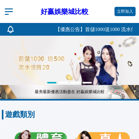
好贏娛樂城比較
立即加入
【優惠公告】首儲1000送1000 流水倍率20
最夯最新優惠活動盡在 好贏娛樂城比較
遊戲類別