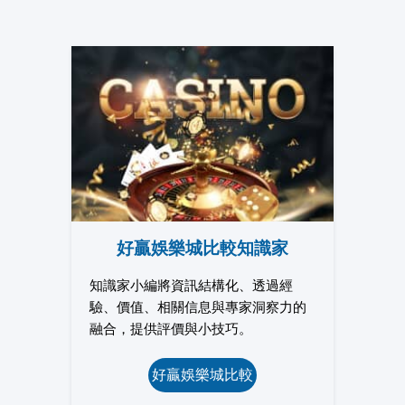
好贏娛樂城比較知識家
知識家小編將資訊結構化、透過經
驗、價值、相關信息與專家洞察力的
融合，提供評價與小技巧。
好贏娛樂城比較