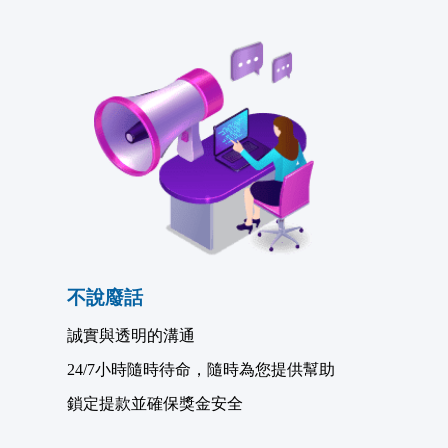
不說廢話
誠實與透明的溝通
24/7小時隨時待命，隨時為您提供幫助
鎖定提款並確保獎金安全