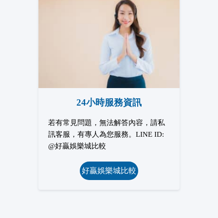
24小時服務資訊
若有常見問題，無法解答內容，請私
訊客服，有專人為您服務。LINE ID:
@好贏娛樂城比較
好贏娛樂城比較