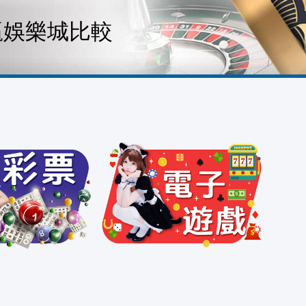
贏娛樂城比較