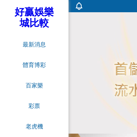
好贏娛樂
城比較
最新消息
體育博彩
百家樂
彩票
老虎機