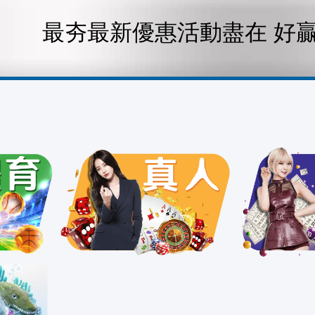
最夯最新優惠活動盡在 好