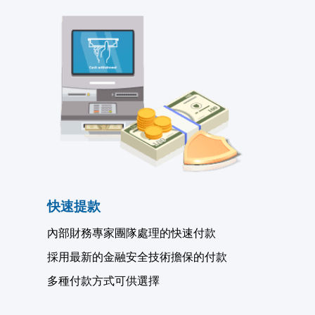
快速提款
內部財務專家團隊處理的快速付款
採用最新的金融安全技術擔保的付款
多種付款方式可供選擇