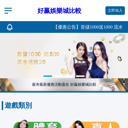
好贏娛樂城比較
立即加入
【優惠公告】首儲1000送1000 流水倍率2
最夯最新優惠活動盡在 好贏娛樂城比較
遊戲類別