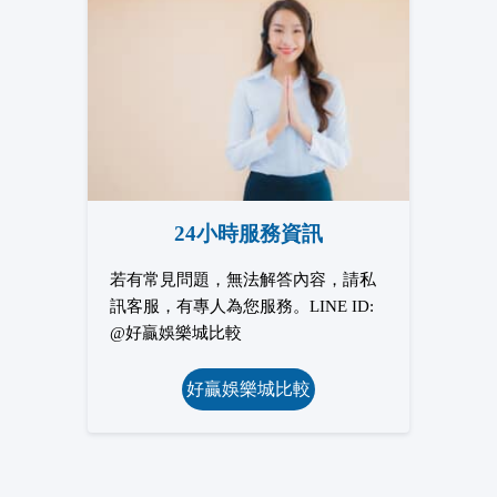
24小時服務資訊
若有常見問題，無法解答內容，請私
訊客服，有專人為您服務。LINE ID:
@好贏娛樂城比較
好贏娛樂城比較