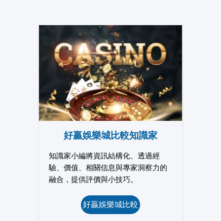
好贏娛樂城比較知識家
知識家小編將資訊結構化、透過經
驗、價值、相關信息與專家洞察力的
融合，提供評價與小技巧。
好贏娛樂城比較