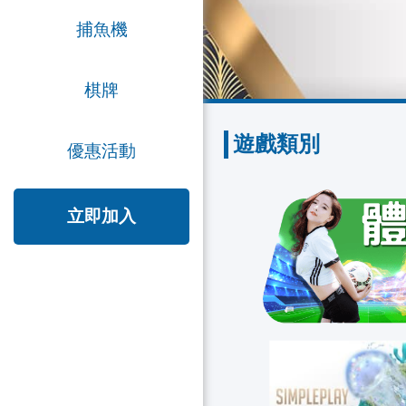
捕魚機
棋牌
遊戲類別
優惠活動
立即加入