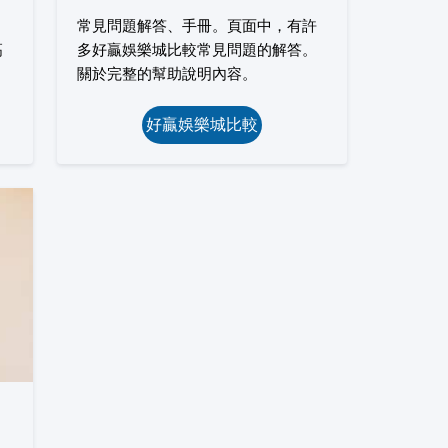
常見問題解答、手冊。頁面中，有許
高
多好贏娛樂城比較常見問題的解答。
關於完整的幫助說明內容。
好贏娛樂城比較