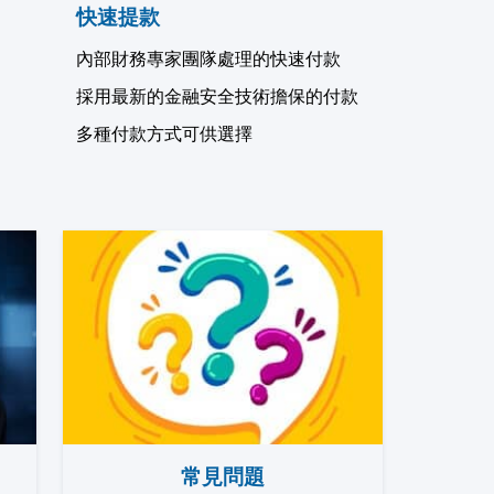
快速提款
內部財務專家團隊處理的快速付款
採用最新的金融安全技術擔保的付款
多種付款方式可供選擇
常見問題