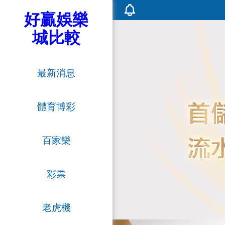
好贏娛樂
城比較
最新消息
體育博彩
百家樂
彩票
老虎機