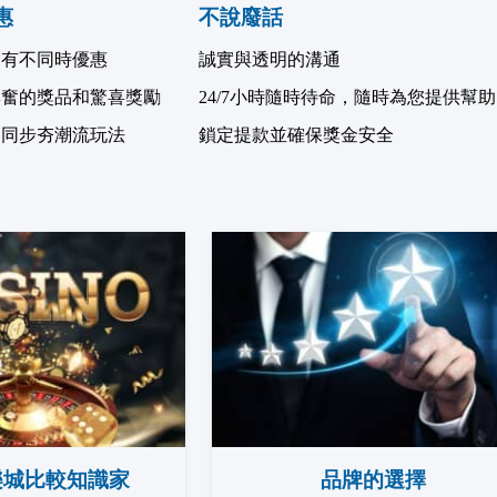
惠
不說廢話
會有不同時優惠
誠實與透明的溝通
興奮的獎品和驚喜獎勵
24/7小時隨時待命，隨時為您提供幫助
，同步夯潮流玩法
鎖定提款並確保獎金安全
樂城比較知識家
品牌的選擇