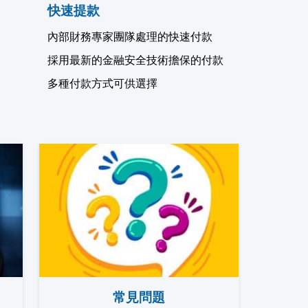
快速提款
內部財務專家團隊處理的快速付款
採用最新的金融安全技術擔保的付款
多種付款方式可供選擇
常見問題