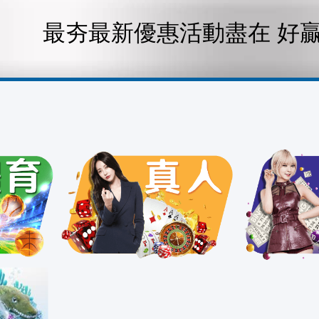
最夯最新優惠活動盡在 好