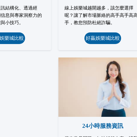
資訊結構化、透過經
線上娛樂城越開越多，該怎麼選擇
關信息與專家洞察力的
呢？讓了解市場脈絡的高手高手高
價與小技巧。
手，教您預防杜絕詐騙。
娛樂城比較
好贏娛樂城比較
24小時服務資訊