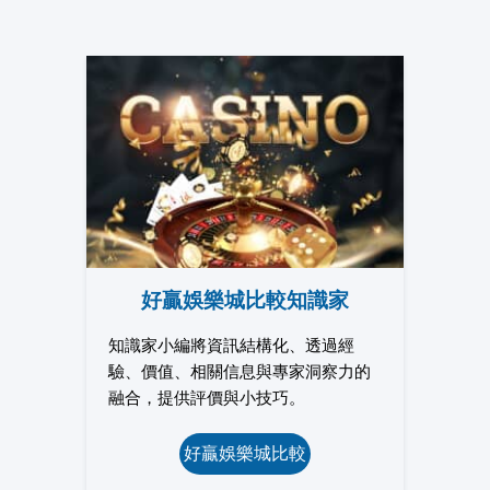
好贏娛樂城比較知識家
知識家小編將資訊結構化、透過經
驗、價值、相關信息與專家洞察力的
融合，提供評價與小技巧。
好贏娛樂城比較