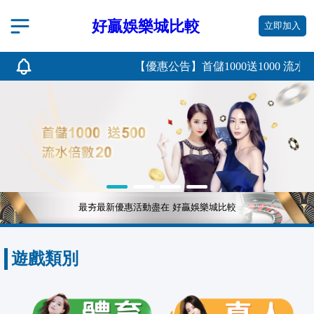
好贏娛樂城比較
立即加入
【優惠公告】首儲1000送1000 流水倍率2
最夯最新優惠活動盡在 好贏娛樂城比較
遊戲類別