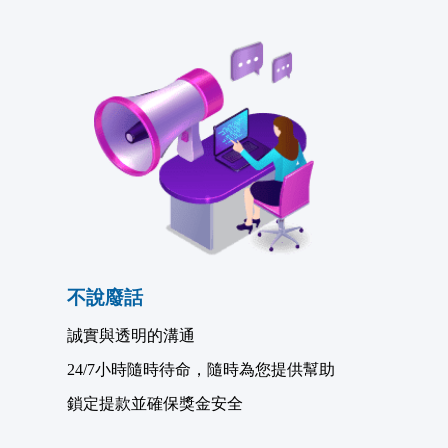
不說廢話
誠實與透明的溝通
24/7小時隨時待命，隨時為您提供幫助
鎖定提款並確保獎金安全