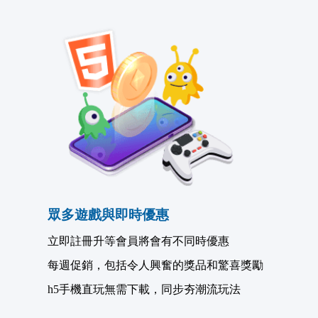
眾多遊戲與即時優惠
立即註冊升等會員將會有不同時優惠
每週促銷，包括令人興奮的獎品和驚喜獎勵
h5手機直玩無需下載，同步夯潮流玩法