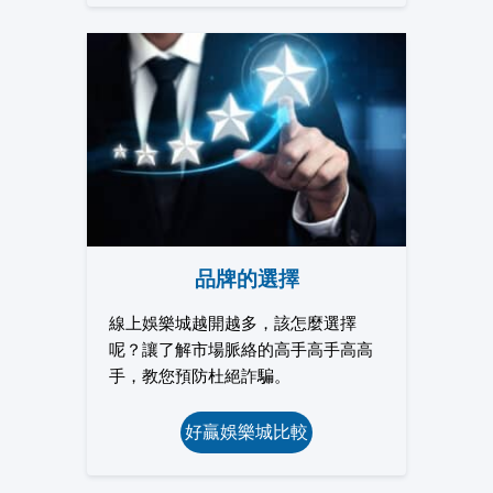
品牌的選擇
線上娛樂城越開越多，該怎麼選擇
呢？讓了解市場脈絡的高手高手高高
手，教您預防杜絕詐騙。
好贏娛樂城比較