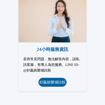
24小時服務資訊
若有常見問題，無法解答內容，請私
訊客服，有專人為您服務。LINE ID:
@好贏娛樂城比較
好贏娛樂城比較