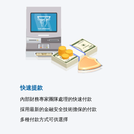
快速提款
內部財務專家團隊處理的快速付款
採用最新的金融安全技術擔保的付款
多種付款方式可供選擇