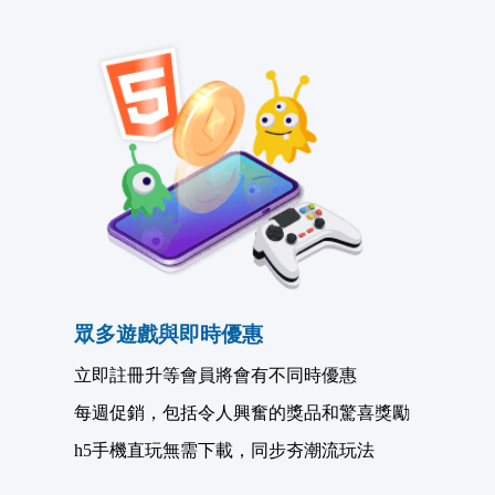
眾多遊戲與即時優惠
立即註冊升等會員將會有不同時優惠
每週促銷，包括令人興奮的獎品和驚喜獎勵
h5手機直玩無需下載，同步夯潮流玩法