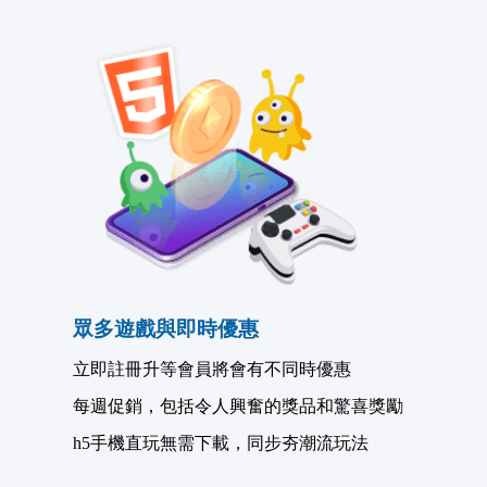
眾多遊戲與即時優惠
立即註冊升等會員將會有不同時優惠
每週促銷，包括令人興奮的獎品和驚喜獎勵
h5手機直玩無需下載，同步夯潮流玩法