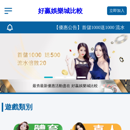
好贏娛樂城比較
立即加入
【優惠公告】首儲1000送1000 流水倍率2
最夯最新優惠活動盡在 好贏娛樂城比較
遊戲類別