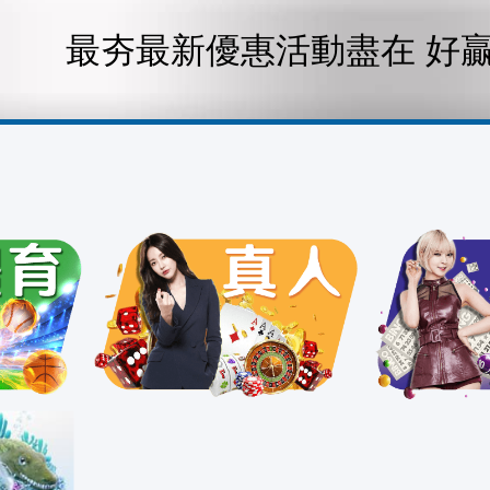
最夯最新優惠活動盡在 好