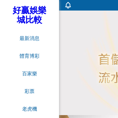
好贏娛樂
城比較
最新消息
體育博彩
百家樂
彩票
老虎機