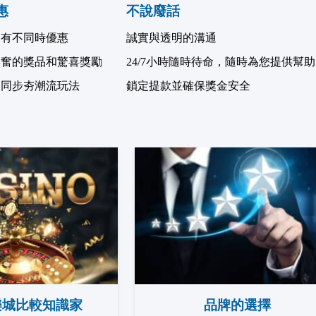
惠
不說廢話
會有不同時優惠
誠實與透明的溝通
興奮的獎品和驚喜獎勵
24/7小時隨時待命，隨時為您提供幫助
，同步夯潮流玩法
鎖定提款並確保獎金安全
樂城比較知識家
品牌的選擇