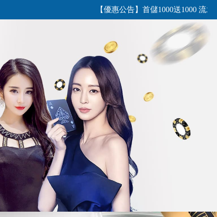
【優惠公告】首儲1000送1000 流水倍率20