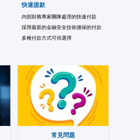
快速提款
內部財務專家團隊處理的快速付款
採用最新的金融安全技術擔保的付款
多種付款方式可供選擇
常見問題