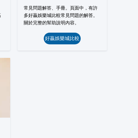
常見問題解答、手冊。頁面中，有許
高
多好贏娛樂城比較常見問題的解答。
關於完整的幫助說明內容。
好贏娛樂城比較