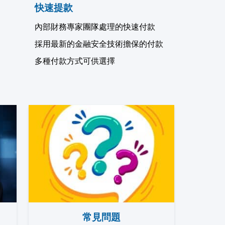
快速提款
內部財務專家團隊處理的快速付款
採用最新的金融安全技術擔保的付款
多種付款方式可供選擇
常見問題