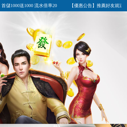
00送1000 流水倍率20
【優惠公告】推薦好友就送300 獎