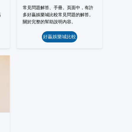
常見問題解答、手冊。頁面中，有許
高
多好贏娛樂城比較常見問題的解答。
關於完整的幫助說明內容。
好贏娛樂城比較