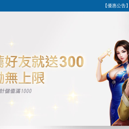
【優惠公告】首儲10