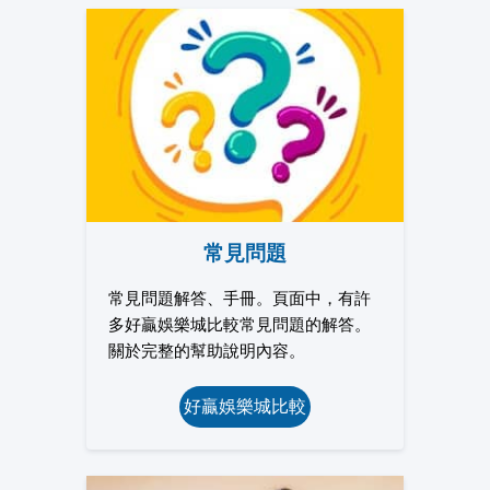
常見問題
常見問題解答、手冊。頁面中，有許
多好贏娛樂城比較常見問題的解答。
關於完整的幫助說明內容。
好贏娛樂城比較