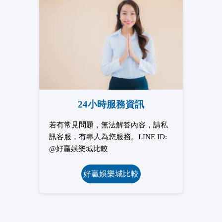
24小時服務資訊
若有常見問題，無法解答內容，請私
訊客服，有專人為您服務。LINE ID:
@好贏娛樂城比較
好贏娛樂城比較