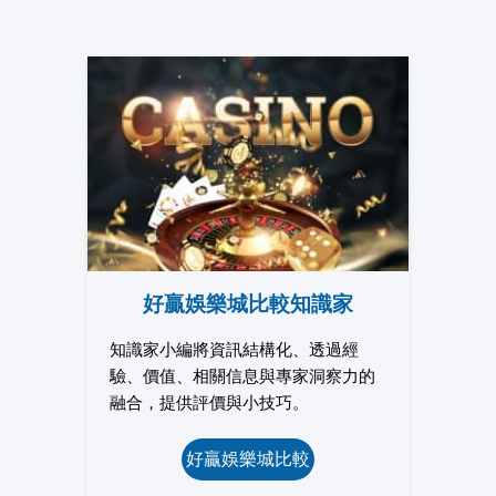
好贏娛樂城比較知識家
知識家小編將資訊結構化、透過經
驗、價值、相關信息與專家洞察力的
融合，提供評價與小技巧。
好贏娛樂城比較