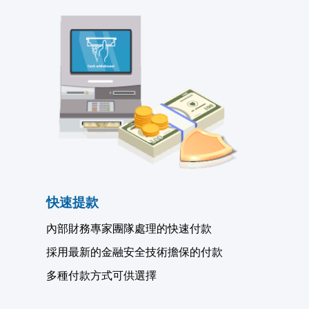
快速提款
內部財務專家團隊處理的快速付款
採用最新的金融安全技術擔保的付款
多種付款方式可供選擇