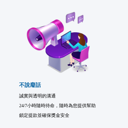
不說廢話
誠實與透明的溝通
24/7小時隨時待命，隨時為您提供幫助
鎖定提款並確保獎金安全