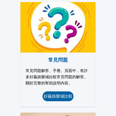
常見問題
常見問題解答、手冊。頁面中，有許
多好贏娛樂城比較常見問題的解答。
關於完整的幫助說明內容。
好贏娛樂城比較