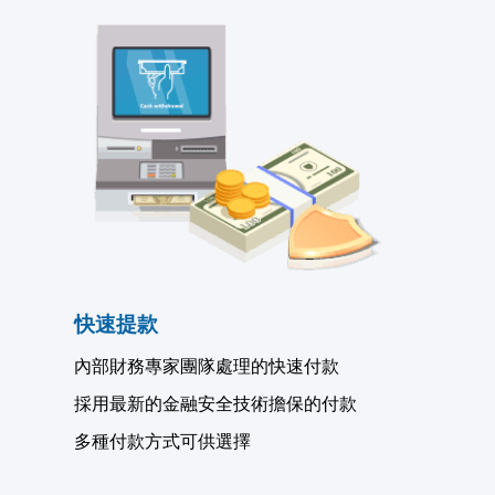
快速提款
內部財務專家團隊處理的快速付款
採用最新的金融安全技術擔保的付款
多種付款方式可供選擇