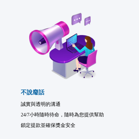
不說廢話
誠實與透明的溝通
24/7小時隨時待命，隨時為您提供幫助
鎖定提款並確保獎金安全